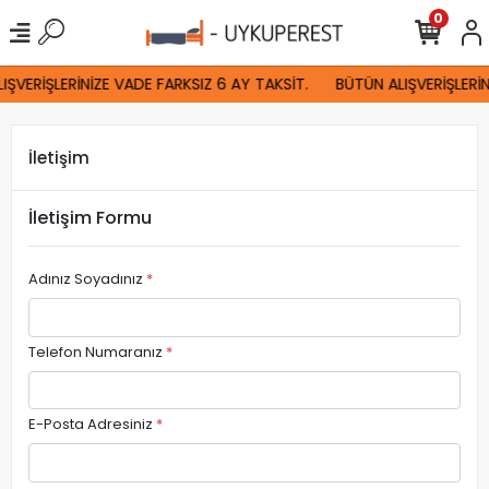
0
IŞVERİŞLERİNİZE VADE FARKSIZ 6 AY TAKSİT.
BÜTÜN ALIŞVERİŞLERİN
İletişim
İletişim Formu
Adınız Soyadınız
*
Telefon Numaranız
*
E-Posta Adresiniz
*