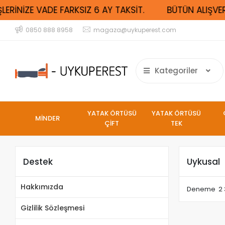
ERİNİZE VADE FARKSIZ 6 AY TAKSİT.
BÜTÜN ALIŞVERİ
0850 888 8958
magaza@uykuperest.com
Kategoriler
YATAK ÖRTÜSÜ
YATAK ÖRTÜSÜ
MİNDER
ÇİFT
TEK
Destek
Uykusal
Hakkımızda
Deneme 2
Gizlilik Sözleşmesi