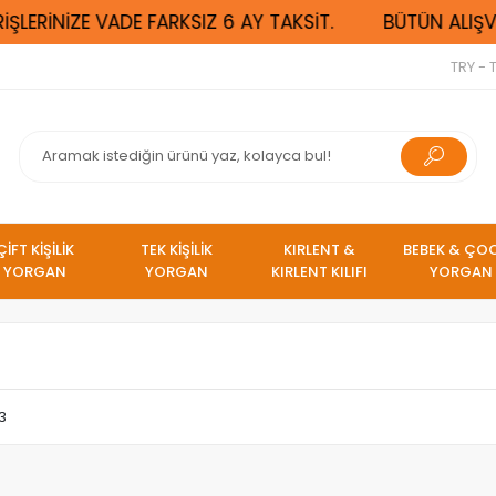
ŞLERİNİZE VADE FARKSIZ 6 AY TAKSİT.
BÜTÜN ALIŞVE
TRY - T
ÇİFT KİŞİLİK
TEK KİŞİLİK
KIRLENT &
BEBEK & ÇO
YORGAN
YORGAN
KIRLENT KILIFI
YORGAN
 3