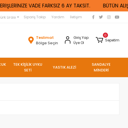
RİŞLERİNİZE VADE FARKSIZ 6 AY TAKSİT.
BÜTÜN ALIŞV
ürk Lirası
Sipariş Takip
Yardım
İletişim
0
Teslimat
Giriş Yap
Sepetim
Bölge Seçin
Üye Ol
CUK
TEK KİŞİLİK UYKU
SANDALYE
YASTIK ALEZİ
SETİ
MİNDERİ