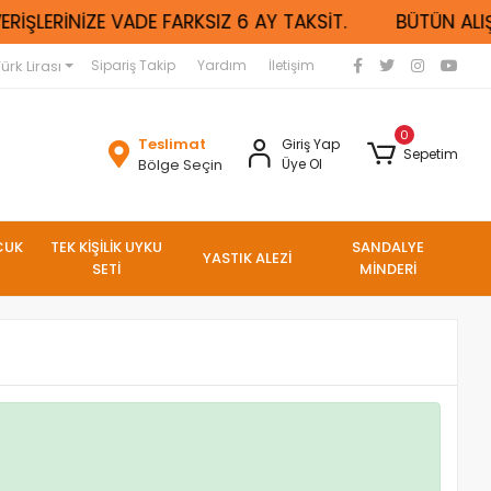
RİŞLERİNİZE VADE FARKSIZ 6 AY TAKSİT.
BÜTÜN ALIŞV
ürk Lirası
Sipariş Takip
Yardım
İletişim
0
Teslimat
Giriş Yap
Sepetim
Bölge Seçin
Üye Ol
CUK
TEK KİŞİLİK UYKU
SANDALYE
YASTIK ALEZİ
SETİ
MİNDERİ