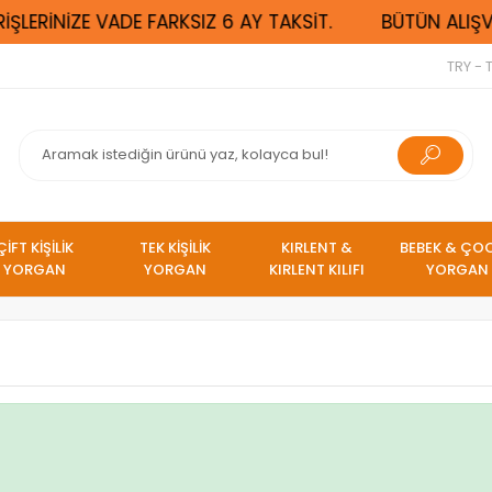
ŞLERİNİZE VADE FARKSIZ 6 AY TAKSİT.
BÜTÜN ALIŞVE
TRY - T
ÇİFT KİŞİLİK
TEK KİŞİLİK
KIRLENT &
BEBEK & ÇO
YORGAN
YORGAN
KIRLENT KILIFI
YORGAN