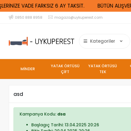
LERİNİZE VADE FARKSIZ 6 AY TAKSİT.
BÜTÜN ALIŞVERİ
0850 888 8958
magaza@uykuperest.com
Kategoriler
YATAK ÖRTÜSÜ
YATAK ÖRTÜSÜ
MİNDER
ÇİFT
TEK
asd
Kampanya Kodu:
dsa
Başlagıç Tarihi: 13.04.2025 20:26