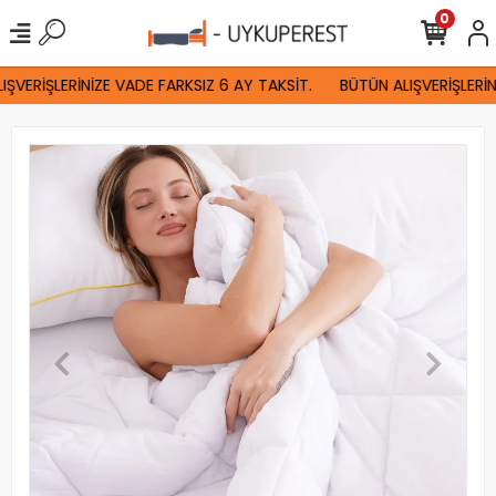
0
ŞVERİŞLERİNİZE VADE FARKSIZ 6 AY TAKSİT.
BÜTÜN ALIŞVERİŞLERİN