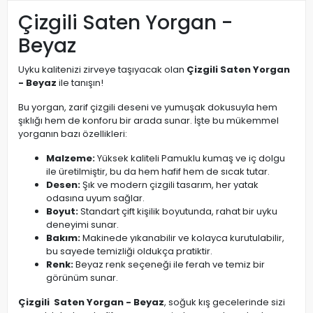
Çizgili Saten Yorgan -
Beyaz
Uyku kalitenizi zirveye taşıyacak olan
Çizgili Saten Yorgan
- Beyaz
ile tanışın!
Bu yorgan, zarif çizgili deseni ve yumuşak dokusuyla hem
şıklığı hem de konforu bir arada sunar. İşte bu mükemmel
yorganın bazı özellikleri:
Malzeme:
Yüksek kaliteli Pamuklu kumaş ve iç dolgu
ile üretilmiştir, bu da hem hafif hem de sıcak tutar.
Desen:
Şık ve modern çizgili tasarım, her yatak
odasına uyum sağlar.
Boyut:
Standart çift kişilik boyutunda, rahat bir uyku
deneyimi sunar.
Bakım:
Makinede yıkanabilir ve kolayca kurutulabilir,
bu sayede temizliği oldukça pratiktir.
Renk:
Beyaz renk seçeneği ile ferah ve temiz bir
görünüm sunar.
Çizgili Saten Yorgan - Beyaz
, soğuk kış gecelerinde sizi