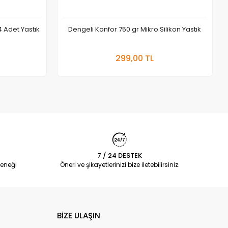
 4 Adet Yastık
Dengeli Konfor 750 gr Mikro Silikon Yastık
 Ekle
Sepete Ekle
299,00 TL
Adet
7 / 24 DESTEK
eneği
Öneri ve şikayetlerinizi bize iletebilirsiniz.
BİZE ULAŞIN