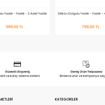
lu Yastık - Yastık - 2 Adet Yastık
Silikon Dolgulu Yastık - Yastık -
Sepete Ekle
Sepete
399,00 TL
799,00 TL
Adet
Adet
Güvenli Alışveriş
Geniş Ürün Yelpazesi
enli ve kolay ödeme sistemi
Binlerce ürün ve kampanya seç
METLERİ
KATEGORİLER