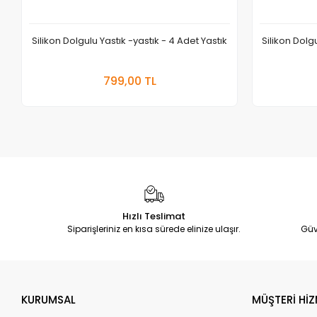
Silikon Dolgulu Yastık -yastık - 4 Adet Yastık
Silikon Dolgu
Sepete Ekle
799,00 TL
Adet
Hızlı Teslimat
Siparişleriniz en kısa sürede elinize ulaşır.
Güv
KURUMSAL
MÜŞTERİ HİZ