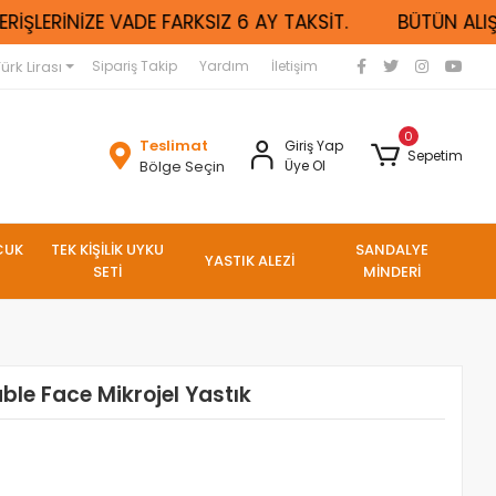
ŞLERİNİZE VADE FARKSIZ 6 AY TAKSİT.
BÜTÜN ALIŞVE
ürk Lirası
Sipariş Takip
Yardım
İletişim
0
Teslimat
Giriş Yap
Sepetim
Bölge Seçin
Üye Ol
CUK
TEK KİŞİLİK UYKU
SANDALYE
YASTIK ALEZİ
SETİ
MİNDERİ
le Face Mikrojel Yastık