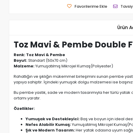
Favorilerime Ekle
Tavsiy
Ürün A
Toz Mavi & Pembe Double Fa
Renk:
Toz Mavi & Pembe
Boyut:
Standart (50x70 cm)
Malzeme:
Yumuşatılmış Mikrojel Kumaş(Poliyester)
Rahatlığın ve şıklığın mükemmel birleşimini sunan pembe yastık
yapıya sahiptir. İçindeki yumuşak dolgu malzemesi ise başını
Bu pembe yastık, sade ve modern tasarımıyla her türlü yatak
ortamı yaratır.
Özellikler:
Yumuşak ve Destekleyici:
Baş ve boyun için ideal des
Nefes Alabilir Kumaş:
Yumuşatılmış Mikrojel Kumaş(Poli
Şık ve Modern Tasarım:
Her yatak odasına uyum sağla