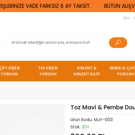
LERİNİZE VADE FARKSIZ 6 AY TAKSİT.
BÜTÜN ALIŞVERİ
TRY - T
ÇİFT KİŞİLİK
TEK KİŞİLİK
KIRLENT &
BEBEK & ÇO
YORGAN
YORGAN
KIRLENT KILIFI
YORGAN
Toz Mavi & Pembe Doub
Ürün Kodu:
MJY-003
Stok:
20+