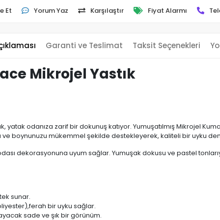
e Et
Yorum Yaz
Karşılaştır
Fiyat Alarmı
Tel
çıklaması
Garanti ve Teslimat
Taksit Seçenekleri
Yo
ce Mikrojel Yastık
, yatak odanıza zarif bir dokunuş katıyor. Yumuşatılmış Mikrojel Kuma
zı ve boynunuzu mükemmel şekilde destekleyerek, kaliteli bir uyku de
 odası dekorasyonuna uyum sağlar. Yumuşak dokusu ve pastel tonlarıy
tek sunar.
yester),ferah bir uyku sağlar.
yacak sade ve şık bir görünüm.