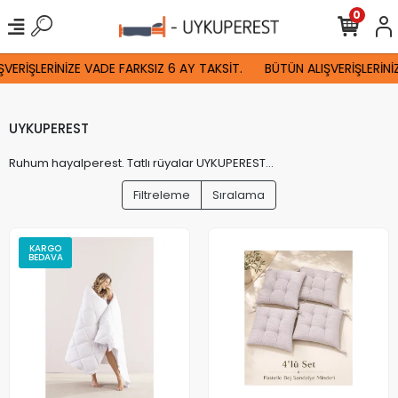
0
ERİŞLERİNİZE VADE FARKSIZ 6 AY TAKSİT.
BÜTÜN ALIŞVERİŞLERİNİZ
UYKUPEREST
Ruhum hayalperest. Tatlı rüyalar UYKUPEREST...
Filtreleme
Sıralama
KARGO
BEDAVA