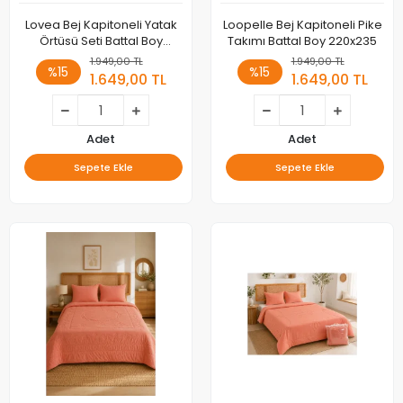
Lovea Bej Kapitoneli Yatak
Loopelle Bej Kapitoneli Pike
Örtüsü Seti Battal Boy
Takımı Battal Boy 220x235
220x235
1.949,00 TL
1.949,00 TL
%15
%15
1.649,00 TL
1.649,00 TL
Adet
Adet
Sepete Ekle
Sepete Ekle