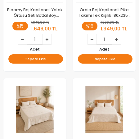
Bloomy Bej Kapitoneli Yatak
Orbia Bej Kapitoneli Pike
Örtüsü Seti Battal Boy
Takımı Tek Kişilik 180x235 1
220x235
Adet Yastık Alezi
1.949,00 TL
1.599,00 TL
%15
%16
1.649,00 TL
1.349,00 TL
Adet
Adet
Sepete Ekle
Sepete Ekle