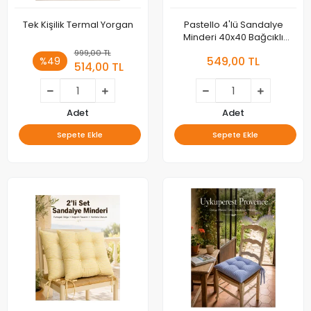
Tek Kişilik Termal Yorgan
Pastello 4'lü Sandalye
Minderi 40x40 Bağcıklı
Pofidik Silikon Dolgulu
999,00 TL
549,00 TL
%49
Yıkanabilir Bahçe Balkon
514,00 TL
Adet
Adet
Sepete Ekle
Sepete Ekle