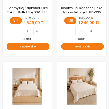
Bloomy Bej Kapitoneli Pike
Bloomy Bej Kapitoneli Pike
Takımı Battal Boy 220x235
Takımı Tek Kişilik 180x235
Geniş Ölçü, 1 Adet 50x70
1.949,00 TL
1.599,00 TL
%15
%16
Fermuarlı Kapitoneli Yastık
1.649,00 TL
1.349,00 TL
Alezi Dahil, Çarşafsız
Adet
Adet
Sepete Ekle
Sepete Ekle