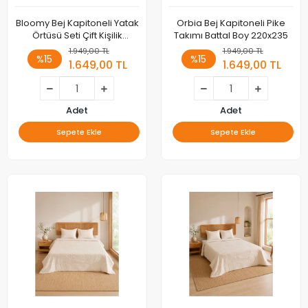
Bloomy Bej Kapitoneli Yatak
Orbia Bej Kapitoneli Pike
Örtüsü Seti Çift Kişilik
Takımı Battal Boy 220x235
220x235
1.949,00 TL
1.949,00 TL
%15
%15
1.649,00 TL
1.649,00 TL
Adet
Adet
Sepete Ekle
Sepete Ekle