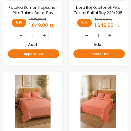
Petalya Somon Kapitoneli
Liora Bej Kapitoneli Pike
Pike Takımı Battal Boy
Takımı Battal Boy 220x235
220x235
1.949,00 TL
1.949,00 TL
%15
%15
1.649,00 TL
1.649,00 TL
Adet
Adet
Sepete Ekle
Sepete Ekle