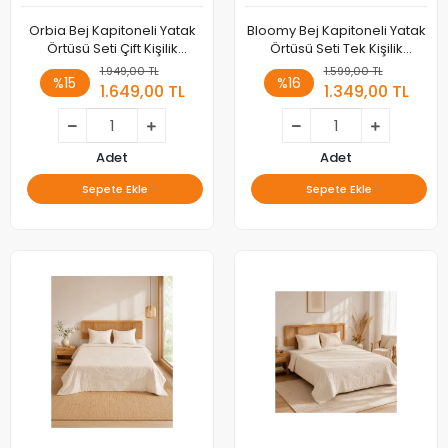
Orbia Bej Kapitoneli Yatak
Bloomy Bej Kapitoneli Yatak
Örtüsü Seti Çift Kişilik
Örtüsü Seti Tek Kişilik
220x235
180x235 1 Adet Yastık Alezi
1.949,00 TL
1.599,00 TL
%15
%16
1.649,00 TL
1.349,00 TL
Adet
Adet
Sepete Ekle
Sepete Ekle