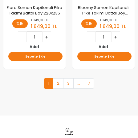
Flora Somon Kapitoneli Pike
Bloomy Somon Kapitoneli
Takımı Battal Boy 220x235
Pike Takımı Battal Boy
220x235 2 Yastık Alezi
1.949,00 TL
1.949,00 TL
%15
%15
1.649,00 TL
1.649,00 TL
Adet
Adet
Sepete Ekle
Sepete Ekle
1
2
3
...
7