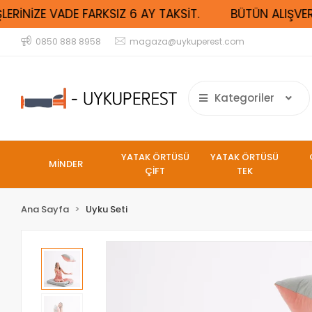
ERİNİZE VADE FARKSIZ 6 AY TAKSİT.
BÜTÜN ALIŞVERİŞ
0850 888 8958
magaza@uykuperest.com
Kategoriler
YATAK ÖRTÜSÜ
YATAK ÖRTÜSÜ
MİNDER
ÇİFT
TEK
Ana Sayfa
Uyku Seti