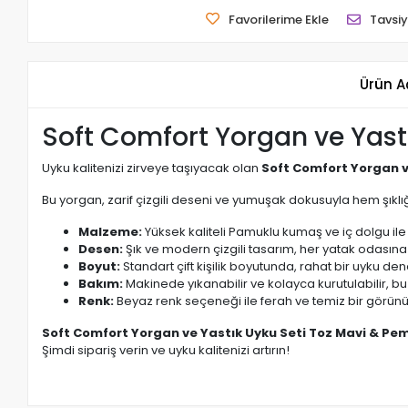
Favorilerime Ekle
Tavsiy
Ürün A
Soft Comfort Yorgan ve Yast
Uyku kalitenizi zirveye taşıyacak olan
Soft Comfort Yorgan v
Bu yorgan, zarif çizgili deseni ve yumuşak dokusuyla hem şıklı
Malzeme:
Yüksek kaliteli Pamuklu kumaş ve iç dolgu ile 
Desen:
Şık ve modern çizgili tasarım, her yatak odasın
Boyut:
Standart çift kişilik boyutunda, rahat bir uyku de
Bakım:
Makinede yıkanabilir ve kolayca kurutulabilir, bu
Renk:
Beyaz renk seçeneği ile ferah ve temiz bir görün
Soft Comfort Yorgan ve Yastık Uyku Seti Toz Mavi & Pe
Şimdi sipariş verin ve uyku kalitenizi artırın!