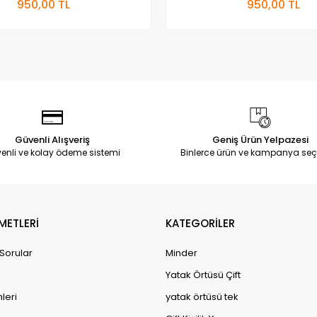
950,00 TL
950,00 TL
Adet
Adet
Güvenli Alışveriş
Geniş Ürün Yelpazesi
enli ve kolay ödeme sistemi
Binlerce ürün ve kampanya seç
METLERİ
KATEGORİLER
 Sorular
Minder
Yatak Örtüsü Çift
leri
yatak örtüsü tek