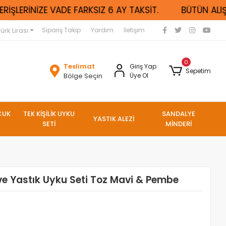
İŞLERİNİZE VADE FARKSIZ 6 AY TAKSİT.
BÜTÜN ALIŞVE
ürk Lirası
Sipariş Takip
Yardım
İletişim
0
Teslimat
Giriş Yap
Sepetim
Bölge Seçin
Üye Ol
CUK
TEK KİŞİLİK UYKU
SANDALYE
YASTIK ALEZİ
SETİ
MİNDERİ
e Yastık Uyku Seti Toz Mavi & Pembe