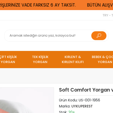
LERİNİZE VADE FARKSIZ 6 AY TAKSİT.
BÜTÜN ALIŞVER
TRY - T
ÇİFT KİŞİLİK
TEK KİŞİLİK
KIRLENT &
BEBEK & ÇO
YORGAN
YORGAN
KIRLENT KILIFI
YORGAN
Soft Comfort Yorgan v
Ürün Kodu:
US-001-1956
Marka:
UYKUPEREST
Stok:
20+