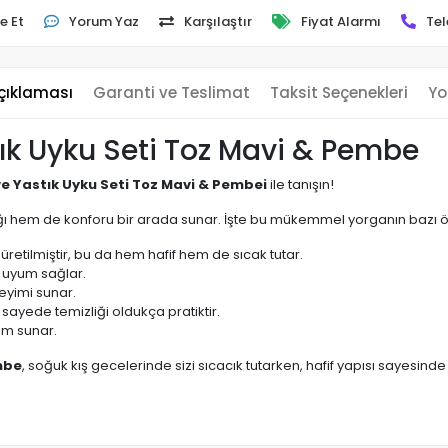
e Et
Yorum Yaz
Karşılaştır
Fiyat Alarmı
Tel
çıklaması
Garanti ve Teslimat
Taksit Seçenekleri
Yo
ık Uyku Seti Toz Mavi & Pembe
e Yastık Uyku Seti Toz Mavi & Pembei
ile tanışın!
ğı hem de konforu bir arada sunar. İşte bu mükemmel yorganın bazı öze
üretilmiştir, bu da hem hafif hem de sıcak tutar.
a uyum sağlar.
neyimi sunar.
 sayede temizliği oldukça pratiktir.
üm sunar.
mbe
, soğuk kış gecelerinde sizi sıcacık tutarken, hafif yapısı sayesind