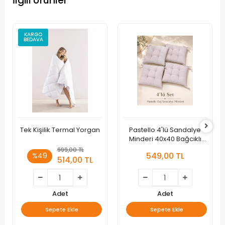
İlgili Ürünler
KARGO
BEDAVA
Tek Kişilik Termal Yorgan
Pastello 4'lü Sandalye
Minderi 40x40 Bağcıklı
Pofidik Silikon Dolgulu
999,00 TL
549,00 TL
%49
Yıkanabilir Bahçe Balkon
514,00 TL
Adet
Adet
Sepete Ekle
Sepete Ekle